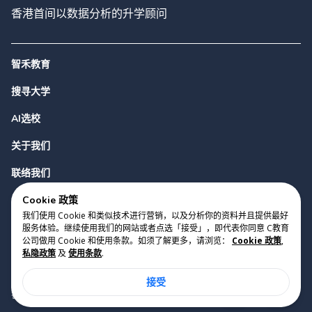
香港首间以数据分析的升学顾问
智禾教育
搜寻大学
AI选校
关于我们
联络我们
Cookie 政策
我们使用 Cookie 和类似技术进行营销，以及分析你的资料并且提供最好
服务体验。继续使用我们的网站或者点选「接受」，即代表你同意 C教育
公司做用 Cookie 和使用条款。如须了解更多，请浏览：
Cookie 政策
,
私隐政策
及
使用条款
.
版权 2023 Cyclopes®
•
v
0.31.0
接受
Cookie 政策
•
私隐政策
•
使用条款
香港铜锣湾勿地臣街1号时代广场2座28楼07室