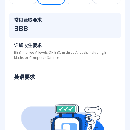
常见录取要求
BBB
详细收生要求
BBB in three A levels OR BBC in three A levels including B in
Maths or Computer Science
英语要求
-