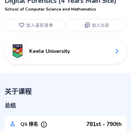
Digital Forensics (4 Years Main Site)
School of Computer Science and Mathematics
加入喜好清单
加入比较
Keele University
关于课程
总结
781st - 790th
QS 排名