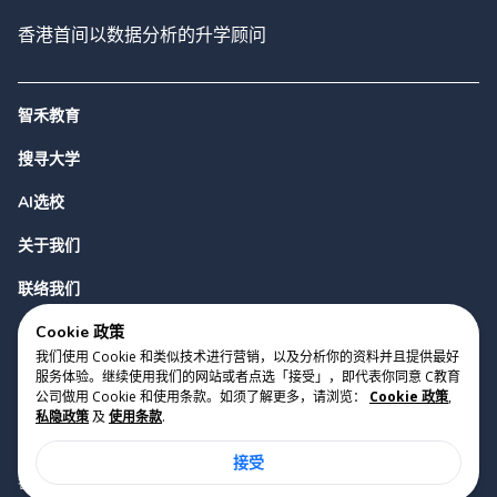
香港首间以数据分析的升学顾问
智禾教育
搜寻大学
AI选校
关于我们
联络我们
Cookie 政策
我们使用 Cookie 和类似技术进行营销，以及分析你的资料并且提供最好
服务体验。继续使用我们的网站或者点选「接受」，即代表你同意 C教育
公司做用 Cookie 和使用条款。如须了解更多，请浏览：
Cookie 政策
,
私隐政策
及
使用条款
.
版权 2023 Cyclopes®
•
v
0.31.0
接受
Cookie 政策
•
私隐政策
•
使用条款
香港铜锣湾勿地臣街1号时代广场2座28楼07室