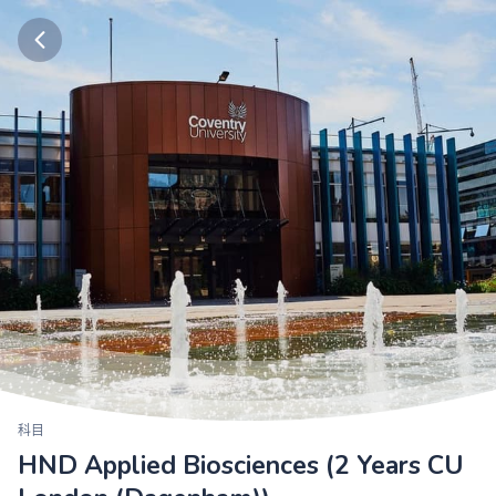
科目
HND Applied Biosciences (2 Years CU