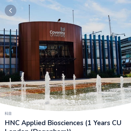
科目
HNC Applied Biosciences (1 Years CU