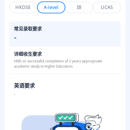
HKDSE
A-level
IB
UCAS
常见录取要求
-
详细收生要求
HND or successful completion of 2 years appropriate
academic study in Higher Education.
英语要求
-