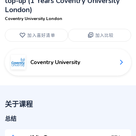
top-up (1 Years Coventry University
London)
Coventry University London
加入喜好清单
加入比较
Coventry University
关于课程
总结