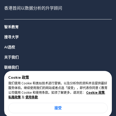
香港首间以数据分析的升学顾问
智禾教育
搜寻大学
AI选校
关于我们
联络我们
Cookie 政策
我们使用 Cookie 和类似技术进行营销，以及分析你的资料并且提供最好
服务体验。继续使用我们的网站或者点选「接受」，即代表你同意 C教育
公司做用 Cookie 和使用条款。如须了解更多，请浏览：
Cookie 政策
,
私隐政策
及
使用条款
.
版权 2023 Cyclopes®
•
v
0.31.0
接受
Cookie 政策
•
私隐政策
•
使用条款
香港铜锣湾勿地臣街1号时代广场2座28楼07室