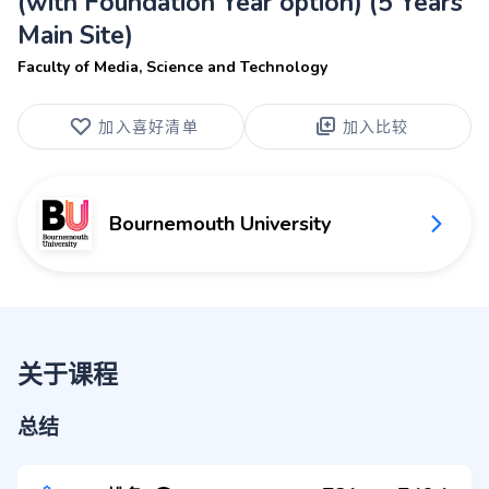
(with Foundation Year option) (5 Years
Main Site)
Faculty of Media, Science and Technology
加入喜好清单
加入比较
Bournemouth University
关于课程
总结