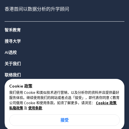
香港首间以数据分析的升学顾问
智禾教育
搜寻大学
AI选校
关于我们
联络我们
Cookie 政策
我们使用 Cookie 和类似技术进行营销，以及分析你的资料并且提供最好
服务体验。继续使用我们的网站或者点选「接受」，即代表你同意 C教育
公司做用 Cookie 和使用条款。如须了解更多，请浏览：
Cookie 政策
,
私隐政策
及
使用条款
.
版权 2023 Cyclopes®
•
v
0.31.0
接受
Cookie 政策
•
私隐政策
•
使用条款
香港铜锣湾勿地臣街1号时代广场2座28楼07室