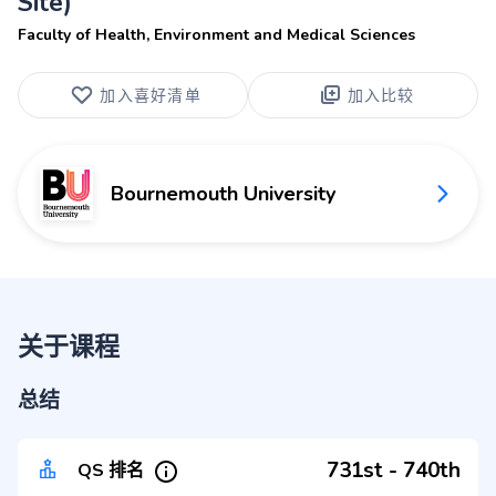
Site)
Faculty of Health, Environment and Medical Sciences
加入喜好清单
加入比较
Bournemouth University
关于课程
总结
731st - 740th
QS 排名