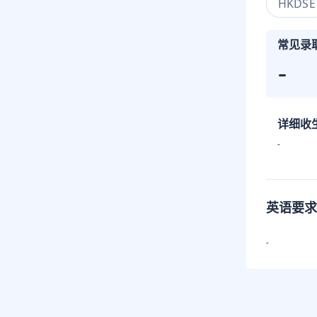
HKDSE
常见录
-
详细收
-
英语要求
-