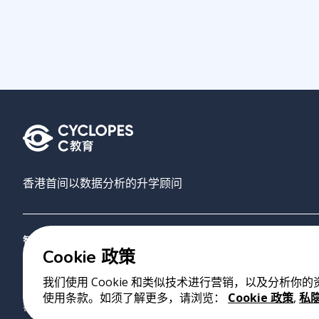
香港首间以数据分析的升学顾问
智禾教育
搜寻大学
AI选校
关于我们
联络我们
Cookie 政策
我们使用 Cookie 和类似技术进行营销，以及分析你
版权 2023 Cyclopes®
•
v
0.31.0
使用条款。如须了解更多，请浏览：
Cookie 政策
,
私
香港铜锣湾勿地臣街1号时代广场2座28楼07室