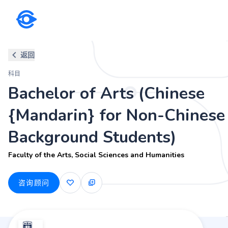
科目
返回
Bachelor of Arts (Chinese {M
科目
Faculty of the Arts, Social Sciences and Humanities
Bachelor of Arts (Chinese
{Mandarin} for Non-Chinese
Background Students)
Faculty of the Arts, Social Sciences and Humanities
咨询顾问