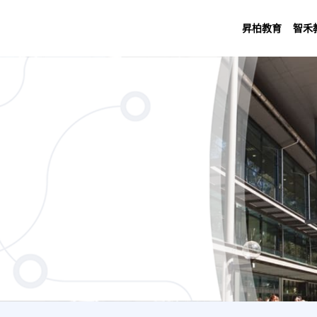
昇柏教育
智禾
andarin} for Non-Chinese Background S