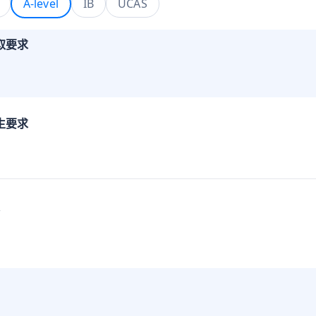
A-level
IB
UCAS
取要求
生要求