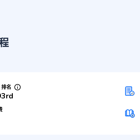
程
S 排名
93rd
费