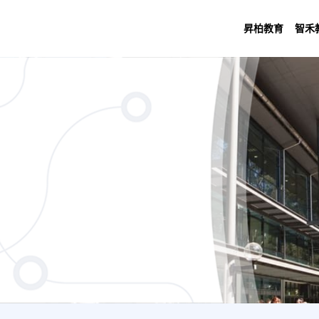
昇柏教育
智禾
y)