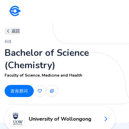
科目
返回
Bachelor of Science (Chemistr
科目
Faculty of Science, Medicine and Health
Bachelor of Science
(Chemistry)
Faculty of Science, Medicine and Health
咨询顾问
University of Wollongong