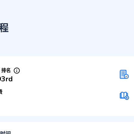
程
S 排名
93rd
费