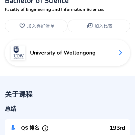
Bachelor of Science
Faculty of Engineering and Information Sciences
加入喜好清单
加入比较
University of Wollongong
关于课程
总结
193rd
QS 排名