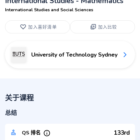
International Studies - Mathematics
International Studies and Social Sciences
加入喜好清单
加入比较
University of Technology Sydney
关于课程
总结
133rd
QS 排名