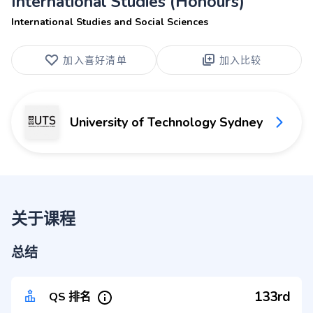
International Studies (Honours)
International Studies and Social Sciences
加入喜好清单
加入比较
University of Technology Sydney
关于课程
总结
133rd
QS 排名