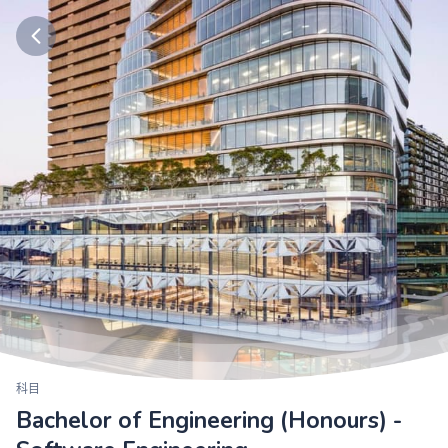
科目
Bachelor of Engineering (Honours) -