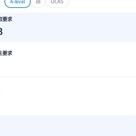
A-level
IB
UCAS
取要求
B
生要求