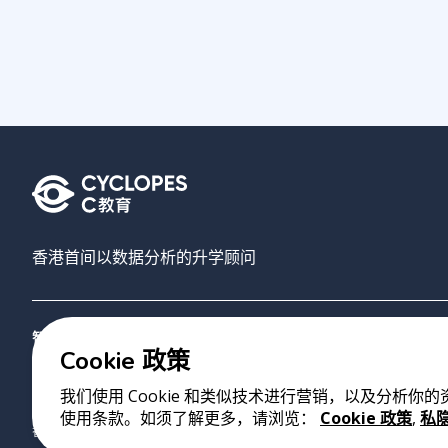
香港首间以数据分析的升学顾问
智禾教育
搜寻大学
AI选校
关于我们
联络我们
Cookie 政策
我们使用 Cookie 和类似技术进行营销，以及分析你
版权 2023 Cyclopes®
•
v
0.31.0
使用条款。如须了解更多，请浏览：
Cookie 政策
,
私
香港铜锣湾勿地臣街1号时代广场2座28楼07室