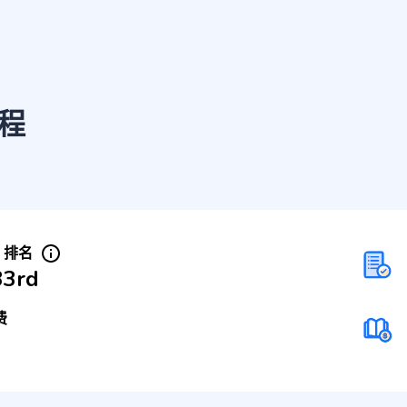
程
S 排名
33rd
费