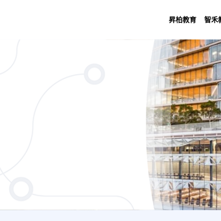
昇柏教育
智禾
ours) Bachelor of Languages and Cultu