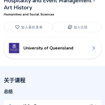
Hospitality and Event Management -
Art History
Humanities and Social Sciences
加入喜好清单
加入比较
University of Queensland
关于课程
总结