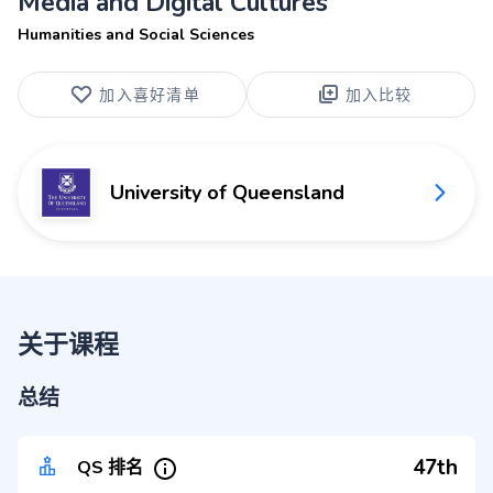
Media and Digital Cultures
Humanities and Social Sciences
加入喜好清单
加入比较
University of Queensland
关于课程
总结
47th
QS 排名