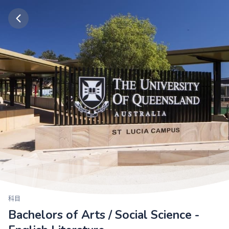
科目
Bachelors of Arts / Social Science -