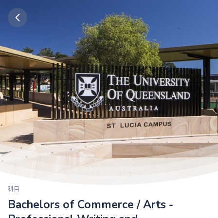
科目
Bachelors of Commerce / Arts -