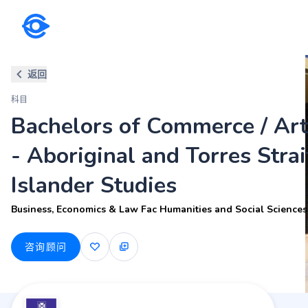
科目
返回
Bachelors of Commerce / Arts -
科目
Business, Economics & Law Fac Humanities and Soci
Bachelors of Commerce / Art
- Aboriginal and Torres Strai
Islander Studies
Business, Economics & Law Fac Humanities and Social Sciences
咨询顾问