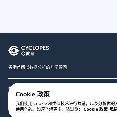
香港首间以数据分析的升学顾问
智禾教育
搜寻大学
AI选校
关于我们
联络我们
Cookie 政策
我们使用 Cookie 和类似技术进行营销，以及分析你
版权 2023 Cyclopes®
•
v
0.31.0
使用条款。如须了解更多，请浏览：
Cookie 政策
,
私
香港铜锣湾勿地臣街1号时代广场2座28楼07室