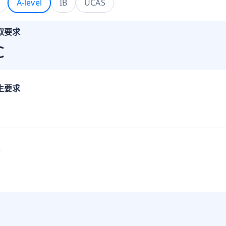
A-level
IB
UCAS
取要求
C
生要求