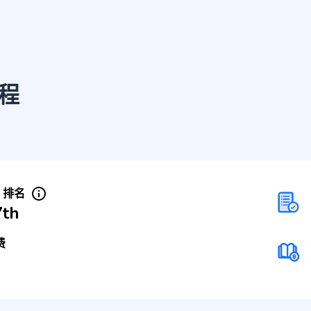
程
S 排名
7th
费