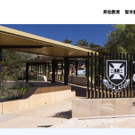
昇柏教育
智禾
 Aboriginal and Torres Strait Islander 
al Sciences
s
t