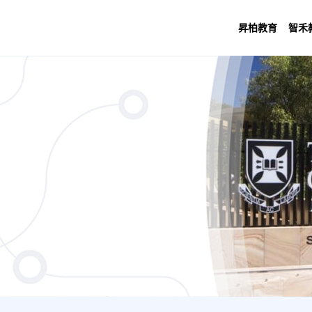
昇柏教育
智禾
ment / Tourism, Hospitality and Event