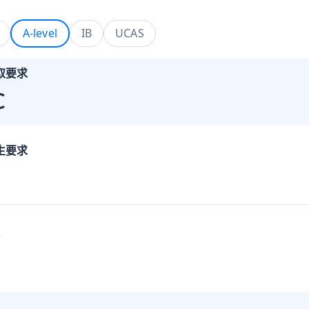
A-level
IB
UCAS
取要求
C
生要求