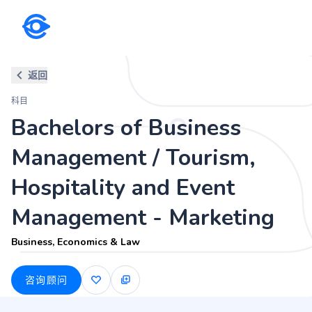
科目
返回
Bachelors of Business Manage
科目
Marketing
Bachelors of Business
Business, Economics & Law
Management / Tourism,
Hospitality and Event
Management - Marketing
Business, Economics & Law
咨询顾问