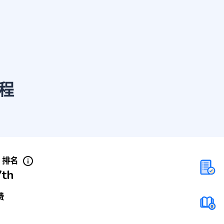
程
S 排名
7th
费