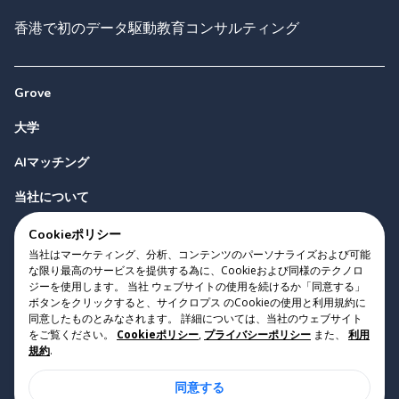
香港で初のデータ駆動教育コンサルティング
Grove
大学
AIマッチング
当社について
お問い合わせ
Cookieポリシー
当社はマーケティング、分析、コンテンツのパーソナライズおよび可能
な限り最高のサービスを提供する為に、Cookieおよび同様のテクノロ
ジーを使用します。 当社 ウェブサイトの使用を続けるか「同意する」
ボタンをクリックすると、サイクロプス のCookieの使用と利用規約に
同意したものとみなされます。 詳細については、当社のウェブサイト
をご覧ください。
Cookieポリシー
,
プライバシーポリシー
また、
利用
Copyright 2023 Cyclopes®
•
v
0.31.0
規約
.
Cookieポリシー
•
プライバシーポリシー
•
利用規約
同意する
Suite 2807, 28/F, Tower 2, Times Square, 1 Matheson Street,