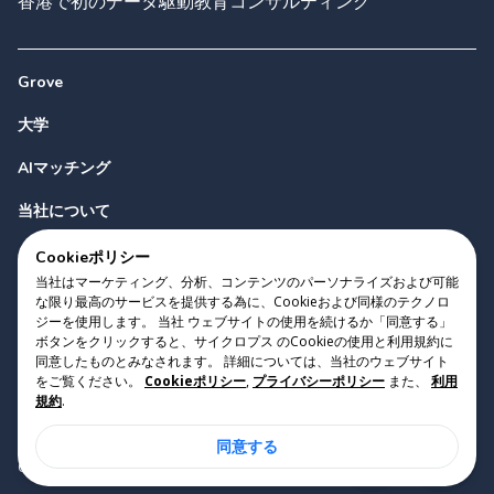
香港で初のデータ駆動教育コンサルティング
Grove
大学
AIマッチング
当社について
お問い合わせ
Cookieポリシー
当社はマーケティング、分析、コンテンツのパーソナライズおよび可能
な限り最高のサービスを提供する為に、Cookieおよび同様のテクノロ
ジーを使用します。 当社 ウェブサイトの使用を続けるか「同意する」
ボタンをクリックすると、サイクロプス のCookieの使用と利用規約に
同意したものとみなされます。 詳細については、当社のウェブサイト
をご覧ください。
Cookieポリシー
,
プライバシーポリシー
また、
利用
Copyright 2023 Cyclopes®
•
v
0.31.0
規約
.
Cookieポリシー
•
プライバシーポリシー
•
利用規約
同意する
Suite 2807, 28/F, Tower 2, Times Square, 1 Matheson Street,
Causeway Bay, Hong Kong