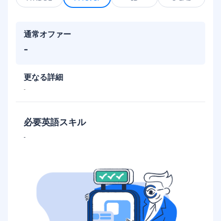
通常オファー
-
更なる詳細
-
必要英語スキル
-