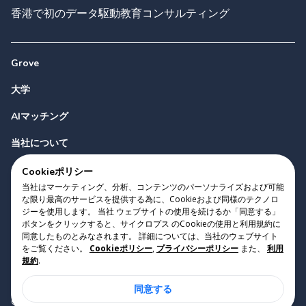
香港で初のデータ駆動教育コンサルティング
Grove
大学
AIマッチング
当社について
お問い合わせ
Cookieポリシー
当社はマーケティング、分析、コンテンツのパーソナライズおよび可能
な限り最高のサービスを提供する為に、Cookieおよび同様のテクノロ
ジーを使用します。 当社 ウェブサイトの使用を続けるか「同意する」
ボタンをクリックすると、サイクロプス のCookieの使用と利用規約に
同意したものとみなされます。 詳細については、当社のウェブサイト
をご覧ください。
Cookieポリシー
,
プライバシーポリシー
また、
利用
Copyright 2023 Cyclopes®
•
v
0.31.0
規約
.
Cookieポリシー
•
プライバシーポリシー
•
利用規約
同意する
Suite 2807, 28/F, Tower 2, Times Square, 1 Matheson Street,
Causeway Bay, Hong Kong