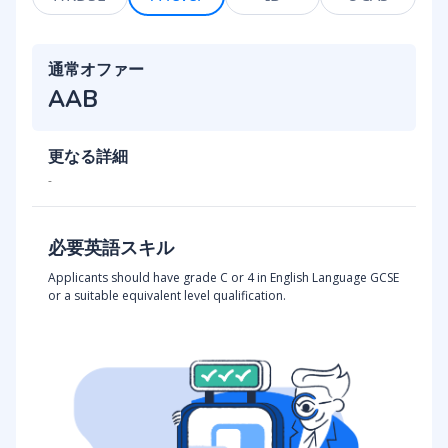
通常オファー
AAB
更なる詳細
-
必要英語スキル
Applicants should have grade C or 4 in English Language GCSE
or a suitable equivalent level qualification.