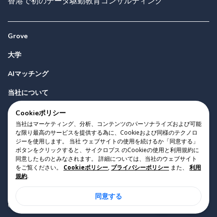
香港で初のデータ駆動教育コンサルティング
Grove
大学
AIマッチング
当社について
お問い合わせ
Cookieポリシー
当社はマーケティング、分析、コンテンツのパーソナライズおよび可能
な限り最高のサービスを提供する為に、Cookieおよび同様のテクノロ
ジーを使用します。 当社 ウェブサイトの使用を続けるか「同意する」
ボタンをクリックすると、サイクロプス のCookieの使用と利用規約に
同意したものとみなされます。 詳細については、当社のウェブサイト
をご覧ください。
Cookieポリシー
,
プライバシーポリシー
また、
利用
Copyright 2023 Cyclopes®
•
v
0.31.0
規約
.
Cookieポリシー
•
プライバシーポリシー
•
利用規約
同意する
Suite 2807, 28/F, Tower 2, Times Square, 1 Matheson Street,
Causeway Bay, Hong Kong