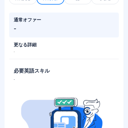
通常オファー
-
更なる詳細
-
必要英語スキル
-