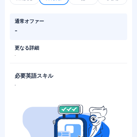
通常オファー
-
更なる詳細
-
必要英語スキル
-