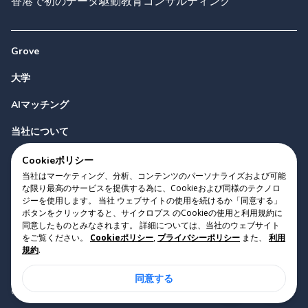
香港で初のデータ駆動教育コンサルティング
Grove
大学
AIマッチング
当社について
お問い合わせ
Cookieポリシー
当社はマーケティング、分析、コンテンツのパーソナライズおよび可能
な限り最高のサービスを提供する為に、Cookieおよび同様のテクノロ
ジーを使用します。 当社 ウェブサイトの使用を続けるか「同意する」
ボタンをクリックすると、サイクロプス のCookieの使用と利用規約に
同意したものとみなされます。 詳細については、当社のウェブサイト
をご覧ください。
Cookieポリシー
,
プライバシーポリシー
また、
利用
Copyright 2023 Cyclopes®
•
v
0.31.0
規約
.
Cookieポリシー
•
プライバシーポリシー
•
利用規約
同意する
Suite 2807, 28/F, Tower 2, Times Square, 1 Matheson Street,
Causeway Bay, Hong Kong