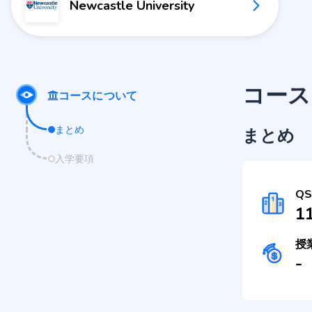
Newcastle University
コース
コースについて
まとめ
まとめ
入学要項
Q
1
授
-