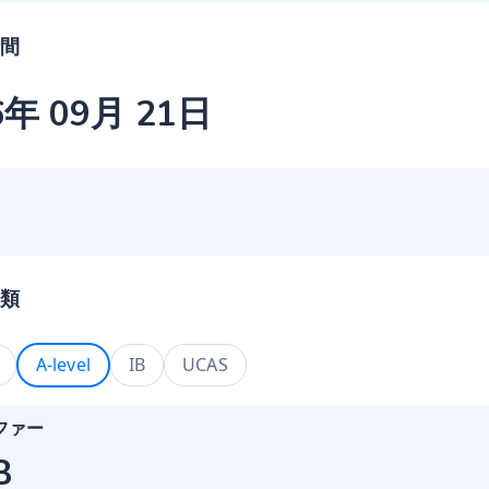
間
6年 09月 21日
類
A-level
IB
UCAS
ファー
B