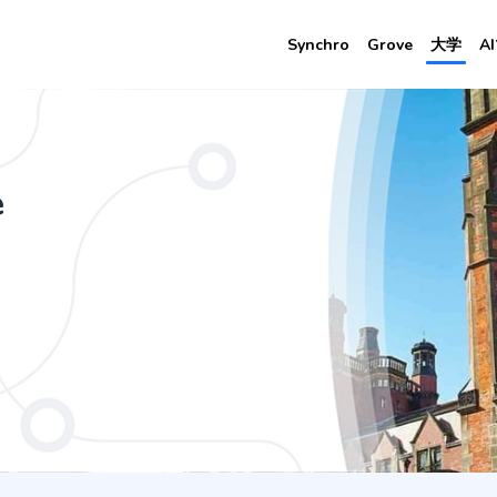
Synchro
Grove
大学
A
3 Years Main Site (Newcastle))
e