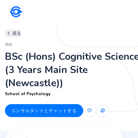
学科
戻る
BSc (Hons) Cognitive Science (
学科
School of Psychology
BSc (Hons) Cognitive Scienc
(3 Years Main Site
(Newcastle))
School of Psychology
コンサルタントとチャットする