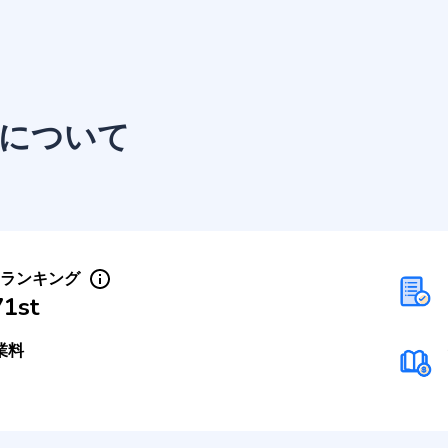
について
Sランキング
71st
業料