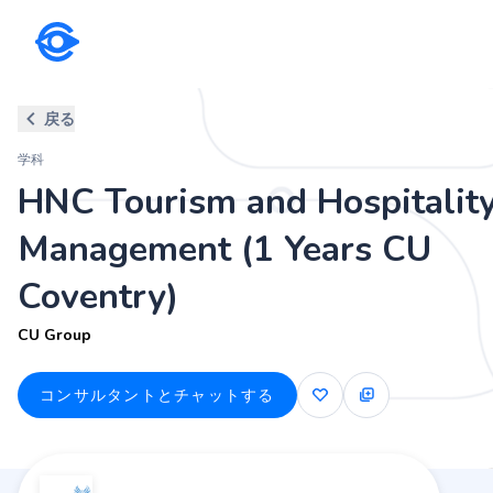
学科
戻る
HNC Tourism and Hospitality 
学科
CU Group
HNC Tourism and Hospitalit
Management (1 Years CU
Coventry)
CU Group
コンサルタントとチャットする