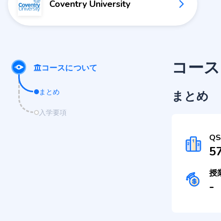
Coventry University
コース
コースについて
まとめ
まとめ
入学要項
Q
5
授
-