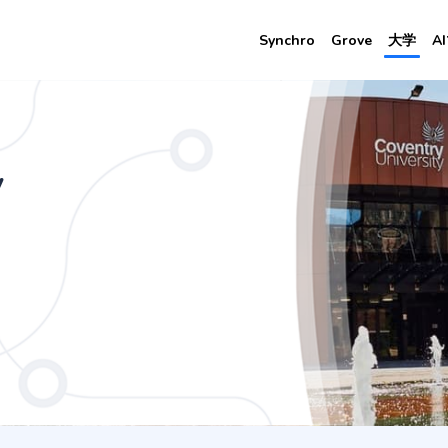
Synchro
Grove
大学
A
Management (1 Years CU Coventry)
y