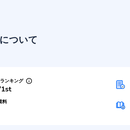
について
Sランキング
71st
業料