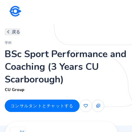
学科
戻る
BSc Sport Performance and Co
学科
CU Group
BSc Sport Performance and
Coaching (3 Years CU
Scarborough)
CU Group
コンサルタントとチャットする