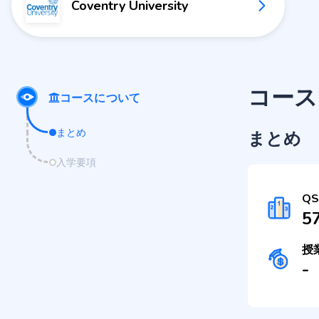
Coventry University
コース
コースについて
まとめ
まとめ
入学要項
Q
5
授
-