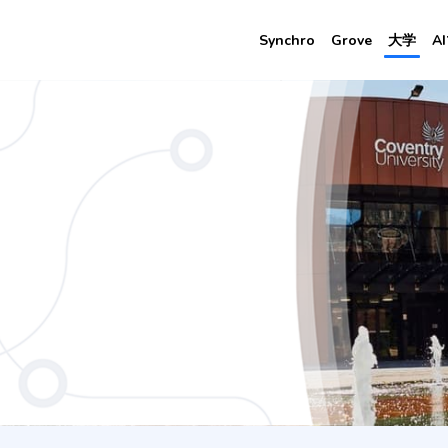
Synchro
Grove
大学
A
aching (3 Years CU Scarborough)