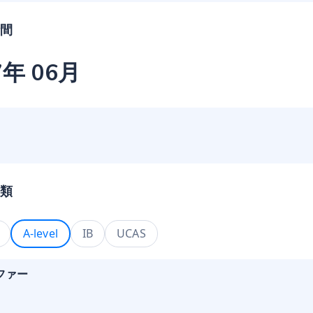
間
7年 06月
類
A-level
IB
UCAS
ファー