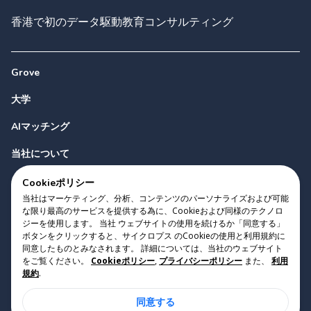
香港で初のデータ駆動教育コンサルティング
Grove
大学
AIマッチング
当社について
お問い合わせ
Cookieポリシー
当社はマーケティング、分析、コンテンツのパーソナライズおよび可能
な限り最高のサービスを提供する為に、Cookieおよび同様のテクノロ
ジーを使用します。 当社 ウェブサイトの使用を続けるか「同意する」
ボタンをクリックすると、サイクロプス のCookieの使用と利用規約に
同意したものとみなされます。 詳細については、当社のウェブサイト
をご覧ください。
Cookieポリシー
,
プライバシーポリシー
また、
利用
Copyright 2023 Cyclopes®
•
v
0.31.0
規約
.
Cookieポリシー
•
プライバシーポリシー
•
利用規約
同意する
Suite 2807, 28/F, Tower 2, Times Square, 1 Matheson Street,