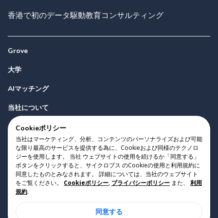
香港で初のデータ駆動教育コンサルティング
Grove
大学
AIマッチング
当社について
お問い合わせ
Cookieポリシー
当社はマーケティング、分析、コンテンツのパーソナライズおよび可能
な限り最高のサービスを提供する為に、Cookieおよび同様のテクノロ
ジーを使用します。 当社 ウェブサイトの使用を続けるか「同意する」
ボタンをクリックすると、サイクロプス のCookieの使用と利用規約に
同意したものとみなされます。 詳細については、当社のウェブサイト
をご覧ください。
Cookieポリシー
,
プライバシーポリシー
また、
利用
Copyright 2023 Cyclopes®
•
v
0.31.0
規約
.
Cookieポリシー
•
プライバシーポリシー
•
利用規約
同意する
Suite 2807, 28/F, Tower 2, Times Square, 1 Matheson Street,