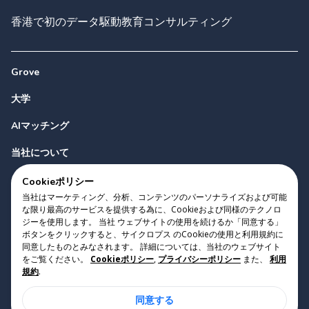
香港で初のデータ駆動教育コンサルティング
Grove
大学
AIマッチング
当社について
お問い合わせ
Cookieポリシー
当社はマーケティング、分析、コンテンツのパーソナライズおよび可能
な限り最高のサービスを提供する為に、Cookieおよび同様のテクノロ
ジーを使用します。 当社 ウェブサイトの使用を続けるか「同意する」
ボタンをクリックすると、サイクロプス のCookieの使用と利用規約に
同意したものとみなされます。 詳細については、当社のウェブサイト
をご覧ください。
Cookieポリシー
,
プライバシーポリシー
また、
利用
Copyright 2023 Cyclopes®
•
v
0.31.0
規約
.
Cookieポリシー
•
プライバシーポリシー
•
利用規約
同意する
Suite 2807, 28/F, Tower 2, Times Square, 1 Matheson Street,