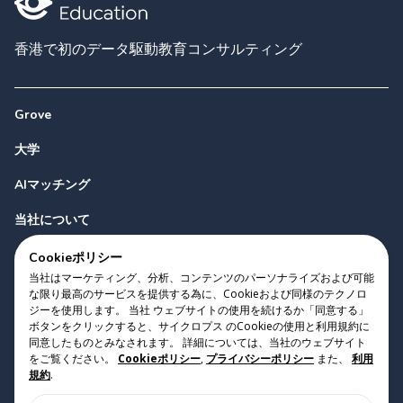
香港で初のデータ駆動教育コンサルティング
Grove
大学
AIマッチング
当社について
お問い合わせ
Cookieポリシー
当社はマーケティング、分析、コンテンツのパーソナライズおよび可能
な限り最高のサービスを提供する為に、Cookieおよび同様のテクノロ
ジーを使用します。 当社 ウェブサイトの使用を続けるか「同意する」
ボタンをクリックすると、サイクロプス のCookieの使用と利用規約に
同意したものとみなされます。 詳細については、当社のウェブサイト
をご覧ください。
Cookieポリシー
,
プライバシーポリシー
また、
利用
Copyright 2023 Cyclopes®
•
v
0.31.0
規約
.
Cookieポリシー
•
プライバシーポリシー
•
利用規約