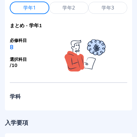
学年1
学年2
学年3
まとめ
-
学年1
必修科目
8
選択科目
/
10
学科
入学要項