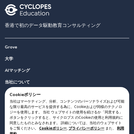
香港で初のデータ駆動教育コンサルティング
Grove
大学
AIマッチング
当社について
お問い合わせ
Cookieポリシー
当社はマーケティング、分析、コンテンツのパーソナライズおよび可能
な限り最高のサービスを提供する為に、Cookieおよび同様のテクノロ
ジーを使用します。 当社 ウェブサイトの使用を続けるか「同意する」
ボタンをクリックすると、サイクロプス のCookieの使用と利用規約に
同意したものとみなされます。 詳細については、当社のウェブサイト
をご覧ください。
Cookieポリシー
,
プライバシーポリシー
また、
利用
Copyright 2023 Cyclopes®
•
v
0.31.0
規約
.