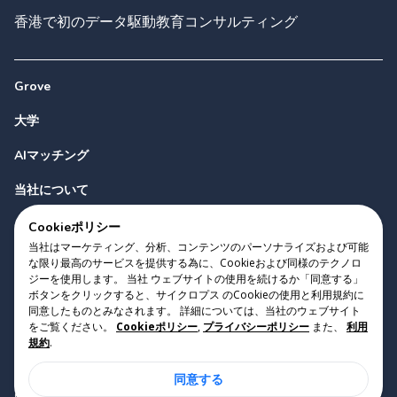
香港で初のデータ駆動教育コンサルティング
Grove
大学
AIマッチング
当社について
お問い合わせ
Cookieポリシー
当社はマーケティング、分析、コンテンツのパーソナライズおよび可能
な限り最高のサービスを提供する為に、Cookieおよび同様のテクノロ
ジーを使用します。 当社 ウェブサイトの使用を続けるか「同意する」
ボタンをクリックすると、サイクロプス のCookieの使用と利用規約に
同意したものとみなされます。 詳細については、当社のウェブサイト
をご覧ください。
Cookieポリシー
,
プライバシーポリシー
また、
利用
Copyright 2023 Cyclopes®
•
v
0.31.0
規約
.
Cookieポリシー
•
プライバシーポリシー
•
利用規約
同意する
Suite 2807, 28/F, Tower 2, Times Square, 1 Matheson Street,
Causeway Bay, Hong Kong