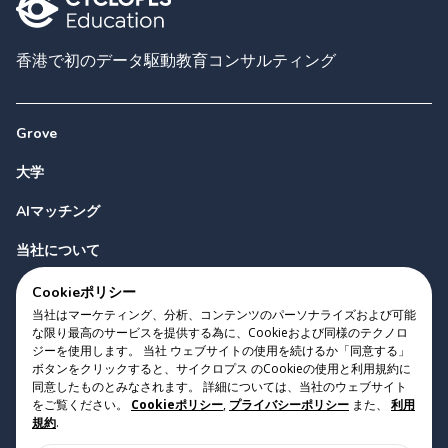
香港で初のデータ駆動教育コンサルティング
Grove
大学
AIマッチング
当社について
お問い合わせ
Cookieポリシー
当社はマーケティング、分析、コンテンツのパーソナライズおよび可能
な限り最高のサービスを提供する為に、Cookieおよび同様のテクノロ
ジーを使用します。 当社 ウェブサイトの使用を続けるか「同意する」
ボタンをクリックすると、サイクロプス のCookieの使用と利用規約に
同意したものとみなされます。 詳細については、当社のウェブサイト
をご覧ください。
Cookieポリシー
,
プライバシーポリシー
また、
利用
Copyright 2023 Cyclopes®
•
v
0.31.0
規約
.
Cookieポリシー
•
プライバシーポリシー
•
利用規約