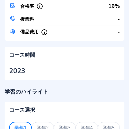
19%
合格率
-
授業料
-
備品費用
コース時間
2023
学習のハイライト
コース選択
学年1
学年2
学年3
学年4
学年5