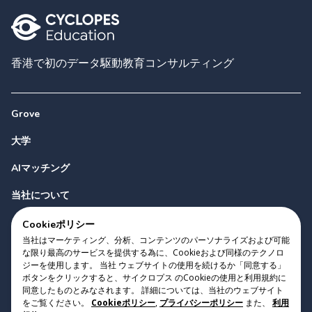
香港で初のデータ駆動教育コンサルティング
Grove
大学
AIマッチング
当社について
お問い合わせ
Cookieポリシー
当社はマーケティング、分析、コンテンツのパーソナライズおよび可能
な限り最高のサービスを提供する為に、Cookieおよび同様のテクノロ
ジーを使用します。 当社 ウェブサイトの使用を続けるか「同意する」
ボタンをクリックすると、サイクロプス のCookieの使用と利用規約に
同意したものとみなされます。 詳細については、当社のウェブサイト
をご覧ください。
Cookieポリシー
,
プライバシーポリシー
また、
利用
Copyright 2023 Cyclopes®
•
v
0.31.0