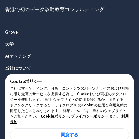
香港で初のデータ駆動教育コンサルティング
Grove
大学
AIマッチング
当社について
お問い合わせ
Cookieポリシー
当社はマーケティング、分析、コンテンツのパーソナライズおよび可能
な限り最高のサービスを提供する為に、Cookieおよび同様のテクノロ
ジーを使用します。 当社 ウェブサイトの使用を続けるか「同意する」
ボタンをクリックすると、サイクロプス のCookieの使用と利用規約に
同意したものとみなされます。 詳細については、当社のウェブサイト
をご覧ください。
Cookieポリシー
,
プライバシーポリシー
また、
利用
Copyright 2023 Cyclopes®
•
v
0.31.0
規約
.
Cookieポリシー
•
プライバシーポリシー
•
利用規約
同意する
Suite 2807, 28/F, Tower 2, Times Square, 1 Matheson Street,