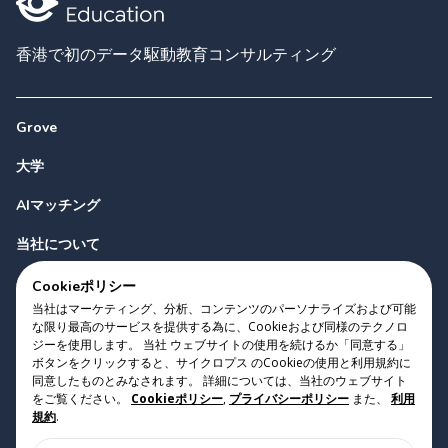
香港で初のデータ駆動教育コンサルティング
Grove
大学
AIマッチング
当社について
お問い合わせ
Cookieポリシー
当社はマーケティング、分析、コンテンツのパーソナライズおよび可能
な限り最高のサービスを提供する為に、Cookieおよび同様のテクノロ
ジーを使用します。 当社 ウェブサイトの使用を続けるか「同意する」
ボタンをクリックすると、サイクロプス のCookieの使用と利用規約に
同意したものとみなされます。 詳細については、当社のウェブサイト
をご覧ください。
Cookieポリシー
,
プライバシーポリシー
また、
利用
Copyright 2023 Cyclopes®
•
v
0.31.0
規約
.
Cookieポリシー
•
プライバシーポリシー
•
利用規約