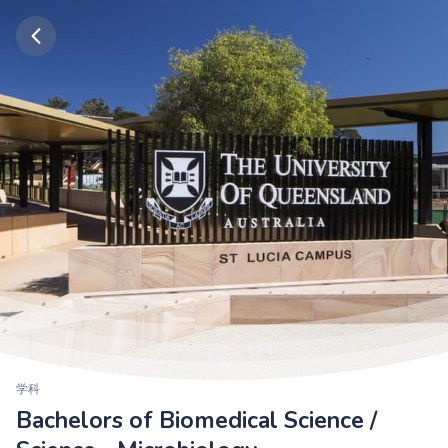
学科
Bachelors of Biomedical Science /