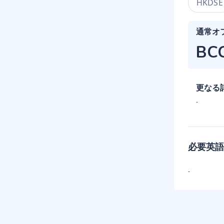
HKDSE
通常オ
BC
更なる
-
必要英語
-