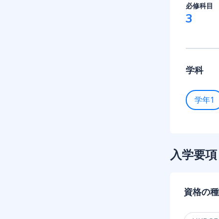
必修科目
3
学科
学年1
入学要項
資格の種