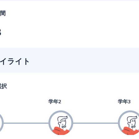
間
3
イライト
選択
学年2
学年3