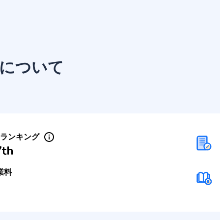
について
Sランキング
7th
業料