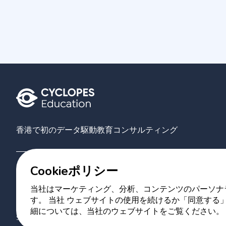
香港で初のデータ駆動教育コンサルティング
Cookieポリシー
Grove
大学
AIマッチング
当社について
お問い合わせ
当社はマーケティング、分析、コンテンツのパーソナラ
す。 当社 ウェブサイトの使用を続けるか「同意する」
Copyright 2023 Cyclopes®
•
v
0.31.0
細については、当社のウェブサイトをご覧ください。
Suite 2807, 28/F, Tower 2, Times Square, 1 Matheson Street, Causeway B