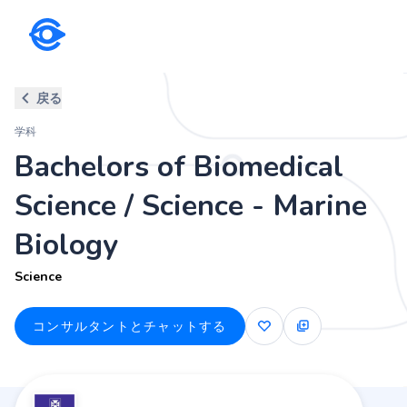
学科
戻る
Bachelors of Biomedical Scienc
学科
Science
Bachelors of Biomedical
Science / Science - Marine
Biology
Science
コンサルタントとチャットする