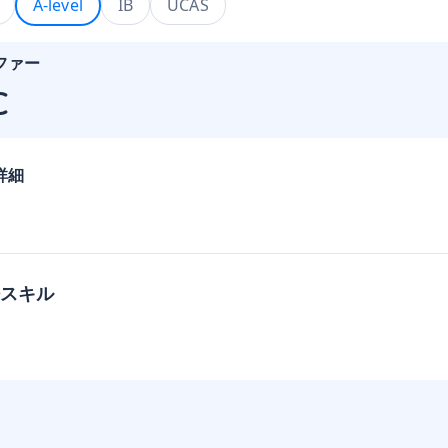
A-level
IB
UCAS
ファー
C
詳細
スキル