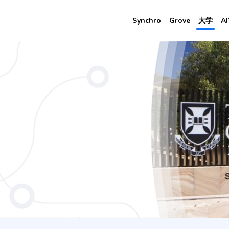
Synchro
Grove
大学
A
e / Science - Marine Biology