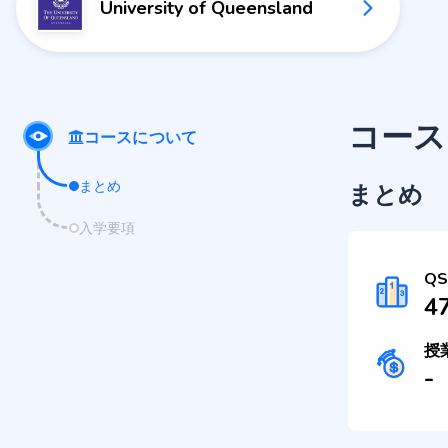
University of Queensland
コース
コースについて
まとめ
まとめ
入学要項
Q
4
授
-