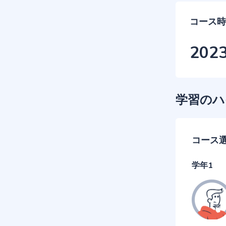
コース時
202
学習のハ
コース
学年1