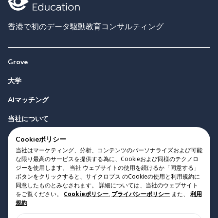
香港で初のデータ駆動教育コンサルティング
Grove
大学
AIマッチング
当社について
お問い合わせ
Cookieポリシー
当社はマーケティング、分析、コンテンツのパーソナライズおよび可能
な限り最高のサービスを提供する為に、Cookieおよび同様のテクノロ
ジーを使用します。 当社 ウェブサイトの使用を続けるか「同意する」
ボタンをクリックすると、サイクロプス のCookieの使用と利用規約に
同意したものとみなされます。 詳細については、当社のウェブサイト
をご覧ください。
Cookieポリシー
,
プライバシーポリシー
また、
利用
Copyright 2023 Cyclopes®
•
v
0.31.0
規約
.
Cookieポリシー
•
プライバシーポリシー
•
利用規約