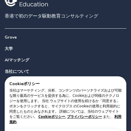
香港で初のデータ駆動教育コンサルティング
Grove
大学
AIマッチング
当社について
お問い合わせ
Cookieポリシー
当社はマーケティング、分析、コンテンツのパーソナライズおよび可能
な限り最高のサービスを提供する為に、Cookieおよび同様のテクノロ
ジーを使用します。 当社 ウェブサイトの使用を続けるか「同意する」
ボタンをクリックすると、サイクロプス のCookieの使用と利用規約に
同意したものとみなされます。 詳細については、当社のウェブサイト
をご覧ください。
Cookieポリシー
,
プライバシーポリシー
また、
利用
Copyright 2023 Cyclopes®
•
v
0.31.0
規約
.
Cookieポリシー
•
プライバシーポリシー
•
利用規約