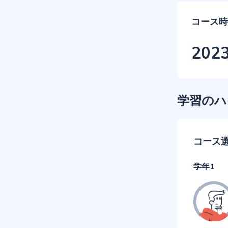
コース時
202
学習のハ
コース
学年1