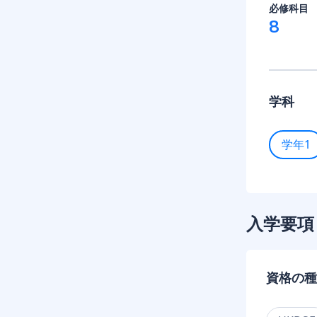
必修科目
8
学科
学年1
入学要項
資格の種