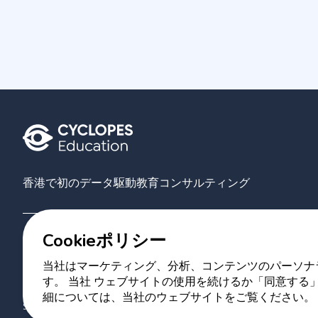
香港で初のデータ駆動教育コンサルティング
Cookieポリシー
Grove
大学
AIマッチング
当社について
お問い合わせ
当社はマーケティング、分析、コンテンツのパーソナラ
す。 当社 ウェブサイトの使用を続けるか「同意する」
Copyright 2023 Cyclopes®
•
v
0.31.0
細については、当社のウェブサイトをご覧ください。
Suite 2807, 28/F, Tower 2, Times Square, 1 Matheson Street, Causeway B