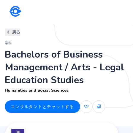
学科
戻る
Bachelors of Business Managem
学科
Humanities and Social Sciences
Bachelors of Business
Management / Arts - Legal
Education Studies
Humanities and Social Sciences
コンサルタントとチャットする