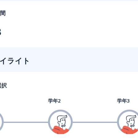
間
3
イライト
選択
学年2
学年3