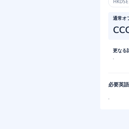
HKDSE
通常オ
CC
更なる
-
必要英語
-