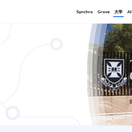
Synchro
Grove
大学
A
ent / Arts - Legal Education Studies