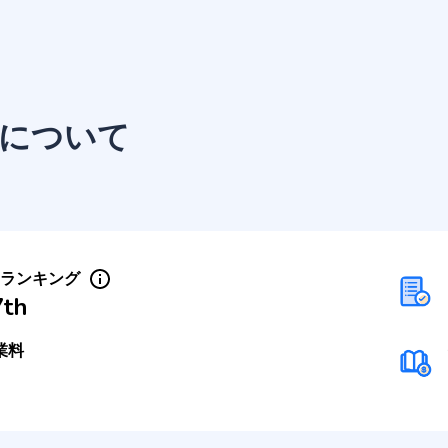
について
Sランキング
7th
業料