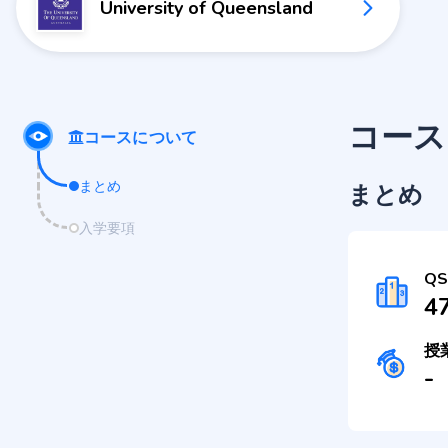
University of Queensland
コース
コースについて
まとめ
まとめ
入学要項
Q
4
授
-