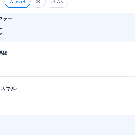
A-level
IB
UCAS
ファー
C
詳細
スキル