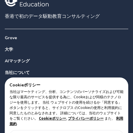
香港で初のデータ駆動教育コンサルティング
Grove
大学
AIマッチング
当社について
お問い合わせ
Cookieポリシー
当社はマーケティング、分析、コンテンツのパーソナライズおよび可能
な限り最高のサービスを提供する為に、Cookieおよび同様のテクノロ
ジーを使用します。 当社 ウェブサイトの使用を続けるか「同意する」
ボタンをクリックすると、サイクロプス のCookieの使用と利用規約に
同意したものとみなされます。 詳細については、当社のウェブサイト
をご覧ください。
Cookieポリシー
,
プライバシーポリシー
また、
利用
Copyright 2023 Cyclopes®
•
v
0.31.0
規約
.
Cookieポリシー
•
プライバシーポリシー
•
利用規約