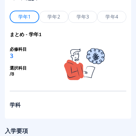
学年1
学年2
学年3
学年4
まとめ
-
学年1
必修科目
3
選択科目
/
8
学科
入学要項