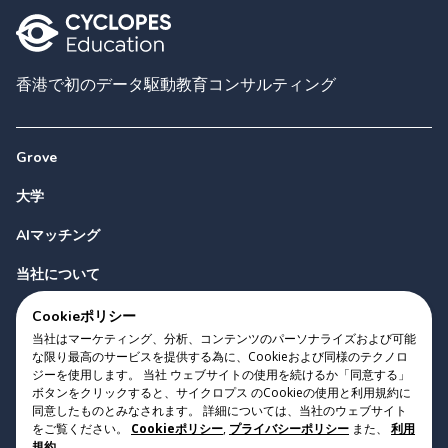
香港で初のデータ駆動教育コンサルティング
Grove
大学
AIマッチング
当社について
お問い合わせ
Cookieポリシー
当社はマーケティング、分析、コンテンツのパーソナライズおよび可能
な限り最高のサービスを提供する為に、Cookieおよび同様のテクノロ
ジーを使用します。 当社 ウェブサイトの使用を続けるか「同意する」
ボタンをクリックすると、サイクロプス のCookieの使用と利用規約に
同意したものとみなされます。 詳細については、当社のウェブサイト
をご覧ください。
Cookieポリシー
,
プライバシーポリシー
また、
利用
Copyright 2023 Cyclopes®
•
v
0.31.0
規約
.