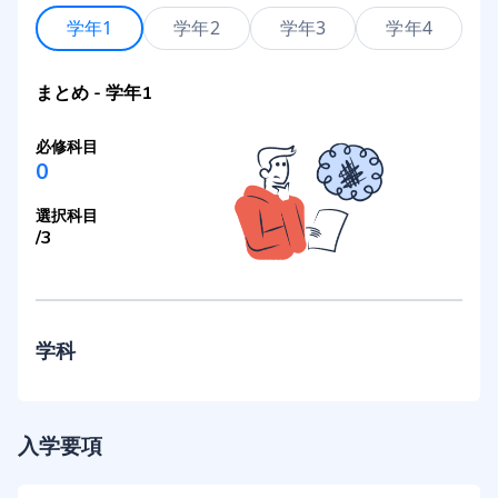
学年1
学年2
学年3
学年4
まとめ
-
学年1
必修科目
0
選択科目
/
3
学科
入学要項