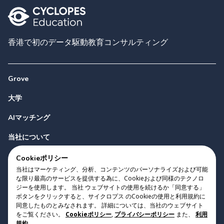
香港で初のデータ駆動教育コンサルティング
Grove
大学
AIマッチング
当社について
お問い合わせ
Cookieポリシー
当社はマーケティング、分析、コンテンツのパーソナライズおよび可能
な限り最高のサービスを提供する為に、Cookieおよび同様のテクノロ
ジーを使用します。 当社 ウェブサイトの使用を続けるか「同意する」
ボタンをクリックすると、サイクロプス のCookieの使用と利用規約に
同意したものとみなされます。 詳細については、当社のウェブサイト
をご覧ください。
Cookieポリシー
,
プライバシーポリシー
また、
利用
Copyright 2023 Cyclopes®
•
v
0.31.0
規約
.