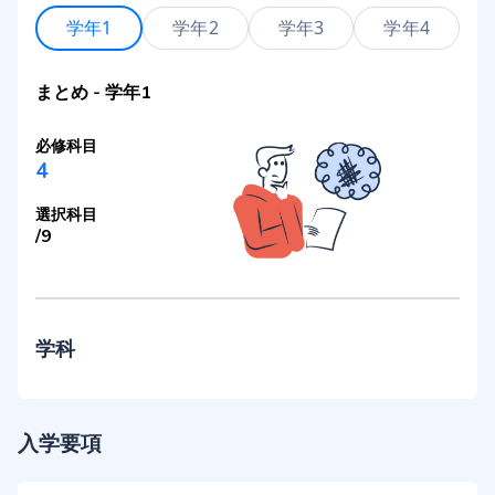
学年1
学年2
学年3
学年4
まとめ
-
学年1
必修科目
4
選択科目
/
9
学科
入学要項