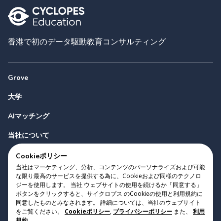
香港で初のデータ駆動教育コンサルティング
Grove
大学
AIマッチング
当社について
お問い合わせ
Cookieポリシー
当社はマーケティング、分析、コンテンツのパーソナライズおよび可能
な限り最高のサービスを提供する為に、Cookieおよび同様のテクノロ
ジーを使用します。 当社 ウェブサイトの使用を続けるか「同意する」
ボタンをクリックすると、サイクロプス のCookieの使用と利用規約に
同意したものとみなされます。 詳細については、当社のウェブサイト
をご覧ください。
Cookieポリシー
,
プライバシーポリシー
また、
利用
Copyright 2023 Cyclopes®
•
v
0.31.0
規約
.