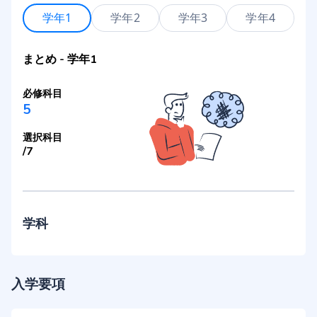
学年1
学年2
学年3
学年4
まとめ
-
学年1
必修科目
5
選択科目
/
7
学科
入学要項