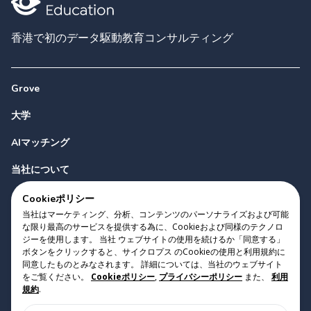
香港で初のデータ駆動教育コンサルティング
Grove
大学
AIマッチング
当社について
お問い合わせ
Cookieポリシー
当社はマーケティング、分析、コンテンツのパーソナライズおよび可能
な限り最高のサービスを提供する為に、Cookieおよび同様のテクノロ
ジーを使用します。 当社 ウェブサイトの使用を続けるか「同意する」
ボタンをクリックすると、サイクロプス のCookieの使用と利用規約に
同意したものとみなされます。 詳細については、当社のウェブサイト
をご覧ください。
Cookieポリシー
,
プライバシーポリシー
また、
利用
Copyright 2023 Cyclopes®
•
v
0.31.0
規約
.
Cookieポリシー
•
プライバシーポリシー
•
利用規約