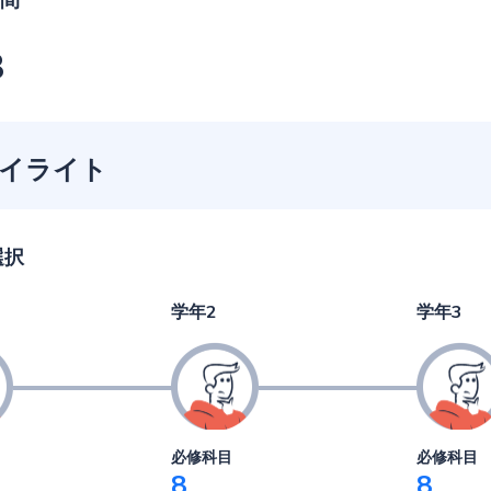
間
3
イライト
選択
学年2
学年3
必修科目
必修科目
8
8