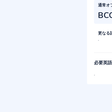
通常オ
BC
更なる
-
必要英語
-