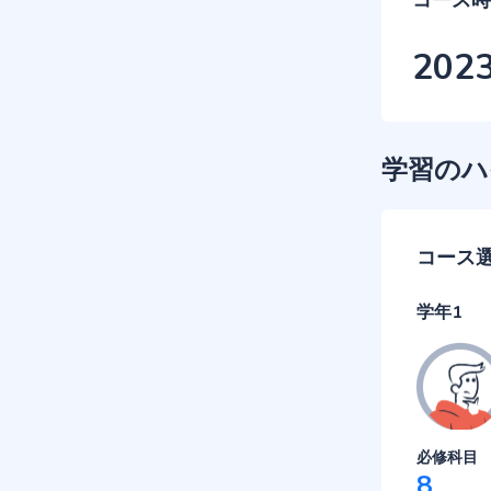
コース時
202
学習のハ
コース
学年1
必修科目
8