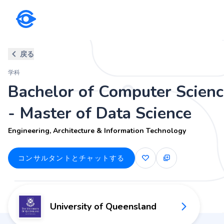
学科
戻る
Bachelor of Computer Science 
学科
Engineering, Architecture & Information Technolog
Bachelor of Computer Scienc
- Master of Data Science
Engineering, Architecture & Information Technology
コンサルタントとチャットする
University of Queensland