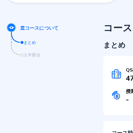
コース
コースについて
まとめ
まとめ
入学要項
Q
4
授
-