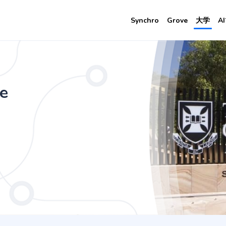
Synchro
Grove
大学
A
- Master of Data Science
y
e