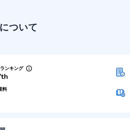
について
Sランキング
7th
業料